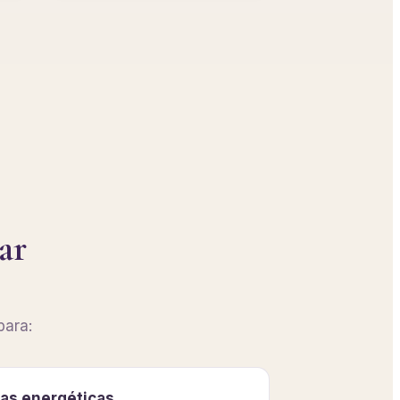
ar
para:
ias energéticas