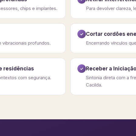
essores, chips e implantes.
Para devolver clareza, l
Cortar cordões en
✓
 vibracionais profundos.
Encerrando vínculos qu
e residências
Receber a Iniciação
✓
contextos com segurança.
Sintonia direta com a fr
Cacilda.