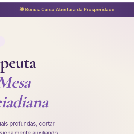
🎁 Bônus: Curso Abertura da Prosperidade
E
apeuta
Mesa
iadiana
uais profundas, cortar
ssionalmente auxiliando